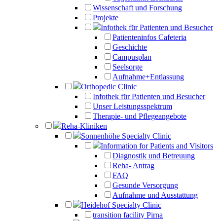
Wissenschaft und Forschung
Projekte
Infothek für Patienten und Besucher
Patienteninfos Cafeteria
Geschichte
Campusplan
Seelsorge
Aufnahme+Entlassung
Orthopedic Clinic
Infothek für Patienten und Besucher
Unser Leistungsspektrum
Therapie- und Pflegeangebote
Reha-Kliniken
Sonnenhöhe Specialty Clinic
Information for Patients and Visitors
Diagnostik und Betreuung
Reha- Antrag
FAQ
Gesunde Versorgung
Aufnahme und Ausstattung
Heidehof Specialty Clinic
transition facility Pirna