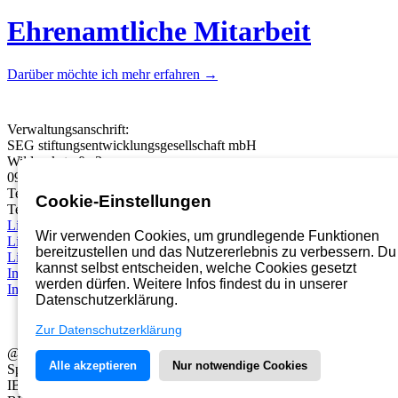
Ehrenamtliche Mitarbeit
Darüber möchte ich mehr erfahren →
Verwaltungsanschrift:
SEG stiftungsentwicklungsgesellschaft mbH
Wildparkstraße 3
09247 Chemnitz
Telefon:
03722 46937 0
Cookie-Einstellungen
Telefax: 03722 49937 99
Link
Wir verwenden Cookies, um grundlegende Funktionen
Link
bereitzustellen und das Nutzererlebnis zu verbessern. Du
Link
kannst selbst entscheiden, welche Cookies gesetzt
Impressum
werden dürfen. Weitere Infos findest du in unserer
Impressum
Datenschutzerklärung.
Zur Datenschutzerklärung
@2026 Diakoniestiftung in Sachsen
Alle akzeptieren
Nur notwendige Cookies
Spendenkonto der Diakoniestiftung in Sachsen
IBAN: DE41 8602 0500 0003 6550 02