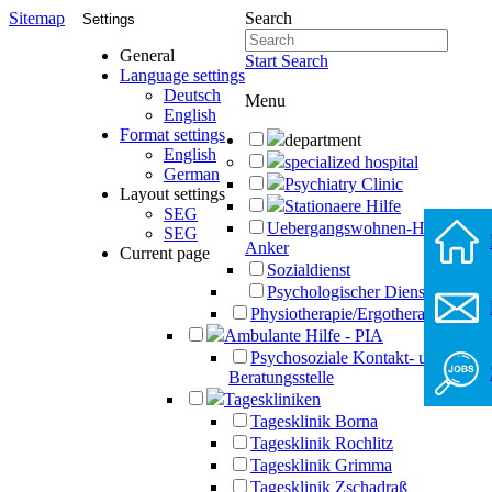
Sitemap
Search
Settings
General
Start Search
Language settings
Deutsch
Menu
English
Format settings
department
English
specialized hospital
German
Psychiatry Clinic
Layout settings
Stationaere Hilfe
SEG
Uebergangswohnen-Haus-
SEG
Anker
Current page
Sozialdienst
Psychologischer Dienst
Physiotherapie/Ergotherapie
Ambulante Hilfe - PIA
Psychosoziale Kontakt- und
Beratungsstelle
Tageskliniken
Tagesklinik Borna
Tagesklinik Rochlitz
Tagesklinik Grimma
Tagesklinik Zschadraß