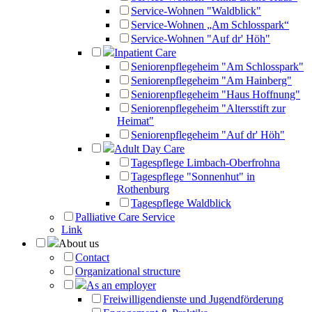
Service-Wohnen "Waldblick"
Service-Wohnen „Am Schlosspark“
Service-Wohnen "Auf dr' Höh"
Inpatient Care
Seniorenpflegeheim "Am Schlosspark"
Seniorenpflegeheim "Am Hainberg"
Seniorenpflegeheim "Haus Hoffnung"
Seniorenpflegeheim "Altersstift zur
Heimat"
Seniorenpflegeheim "Auf dr' Höh"
Adult Day Care
Tagespflege Limbach-Oberfrohna
Tagespflege "Sonnenhut" in
Rothenburg
Tagespflege Waldblick
Palliative Care Service
Link
About us
Contact
Organizational structure
As an employer
Freiwilligendienste und Jugendförderung