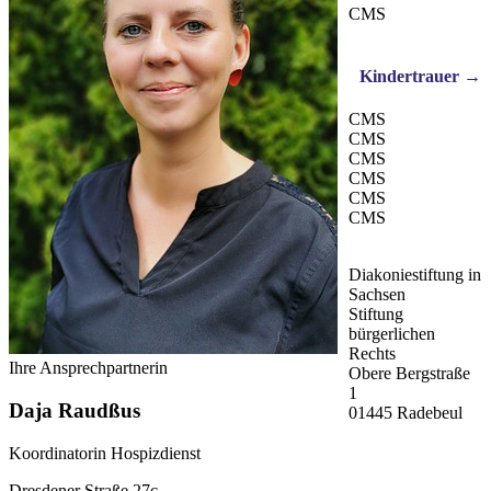
CMS
Kindertrauer →
CMS
CMS
CMS
CMS
CMS
CMS
Diakoniestiftung in
Sachsen
Stiftung
bürgerlichen
Rechts
Ihre Ansprechpartnerin
Obere Bergstraße
1
Daja Raudßus
01445 Radebeul
Koordinatorin Hospizdienst
Dresdener Straße 27c