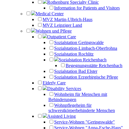
Rothenburg Specialty Clinic
Information for Patients and Visitors
Medical Center
MVZ Martin-Ulbrich-Haus
MVZ Leipziger Land
Wohnen und Pflege
Outpatient Care
Sozialstation Geringswalde
Sozialstation-Limbach-Oberfrohna
Sozialstation Rochlitz
Sozialstation Reichenbach
Begegnungsstätte Reichenbach
Sozialstation Bad Elster
Sozialstation Erzgebirgische Pflege
Elderly Care
Disability Services
Wohnheim für Menschen mit
Behinderungen
Wohnpflegeheim für
schwerstkörperbehinderte Menschen
Assisted Living
Service-Wohnen "Geringswalde"
Service-Wohnen "Anna-Esche-Haus"