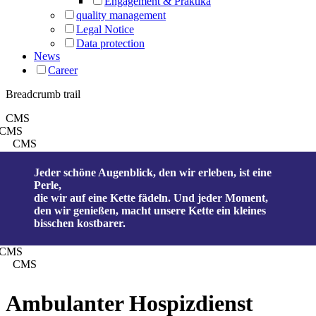
Engagement & Praktika
quality management
Legal Notice
Data protection
News
Career
Breadcrumb trail
CMS
CMS
CMS
Jeder schöne Augenblick, den wir erleben, ist eine
Perle,
die wir auf eine Kette fädeln. Und jeder Moment,
den wir genießen, macht unsere Kette ein kleines
bisschen kostbarer.
CMS
CMS
Ambulanter Hospizdienst