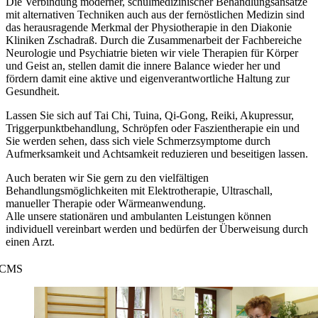
Die Verbindung moderner, schulmedizinischer Behandlungsansätze
mit alternativen Techniken auch aus der fernöstlichen Medizin sind
das herausragende Merkmal der Physiotherapie in den Diakonie
Kliniken Zschadraß. Durch die Zusammenarbeit der Fachbereiche
Neurologie und Psychiatrie bieten wir viele Therapien für Körper
und Geist an, stellen damit die innere Balance wieder her und
fördern damit eine aktive und eigenverantwortliche Haltung zur
Gesundheit.
Lassen Sie sich auf Tai Chi, Tuina, Qi-Gong, Reiki, Akupressur,
Triggerpunktbehandlung, Schröpfen oder Faszientherapie ein und
Sie werden sehen, dass sich viele Schmerzsymptome durch
Aufmerksamkeit und Achtsamkeit reduzieren und beseitigen lassen.
Auch beraten wir Sie gern zu den vielfältigen
Behandlungsmöglichkeiten mit Elektrotherapie, Ultraschall,
manueller Therapie oder Wärmeanwendung.
Alle unsere stationären und ambulanten Leistungen können
individuell vereinbart werden und bedürfen der Überweisung durch
einen Arzt.
CMS