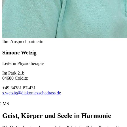
Ihre Ansprechpartnerin
Simone Wetzig
Leiterin Physiotherapie
Im Park 21b
04680 Colditz
+49 34381 87-431
s.wetzig@diakoniezschadrass.de
CMS
Geist, Körper und Seele in Harmonie