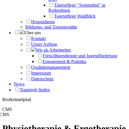
Tagespflege "Sonnenhut" in
Rothenburg
Tagespflege Waldblick
Hospizdienst
Bildungs- und Tagungsstätte
Über uns
Kontakt
Unser Auftrag
Wir als Arbeitgeber
Freiwilligendienste und Jugendförderung
Engagement & Praktika
Qualitätsmanagement
Impressum
Datenschutz
News
Traumjob finden
Brotkrümelpfad
CMS
CMS
Physiotherapie & Ergotherapie