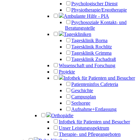
Psychologischer Dienst
Physiotherapie/Ergotherapie
Ambulante Hilfe - PIA
Psychosoziale Kontakt- und
Beratungsstelle
Tageskliniken
Tagesklinik Borna
Tagesklinik Rochlitz
Tagesklinik Grimma
Tagesklinik Zschadraß
Wissenschaft und Forschung
Projekte
Infothek für Patienten und Besucher
Patienteninfos Cafeteria
Geschichte
Campusplan
Seelsorge
Aufnahme+Entlassung
Orthopädie
Infothek für Patienten und Besucher
Unser Leistungsspektrum
Therapie- und Pflegeangeboten