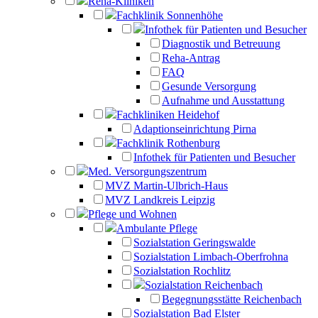
Reha-Kliniken
Fachklinik Sonnenhöhe
Infothek für Patienten und Besucher
Diagnostik und Betreuung
Reha-Antrag
FAQ
Gesunde Versorgung
Aufnahme und Ausstattung
Fachkliniken Heidehof
Adaptionseinrichtung Pirna
Fachklinik Rothenburg
Infothek für Patienten und Besucher
Med. Versorgungszentrum
MVZ Martin-Ulbrich-Haus
MVZ Landkreis Leipzig
Pflege und Wohnen
Ambulante Pflege
Sozialstation Geringswalde
Sozialstation Limbach-Oberfrohna
Sozialstation Rochlitz
Sozialstation Reichenbach
Begegnungsstätte Reichenbach
Sozialstation Bad Elster