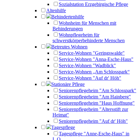
Sozialstation Erzgebirgische Pflege
Altenhilfe
Behindertenhilfe
Wohnheim für Menschen mit
Behinderungen
Wohnpflegeheim für
schwerstkörperbehinderte Menschen
Betreutes Wohnen
Service-Wohnen "Geringswalde"
Service-Wohnen "Anna-Esche-Haus"
Service-Wohnen "Wadblick"
Service-Wohnen „Am Schlosspark“
Service-Wohnen "Auf dr' Höh"
Stationäre Pflege
Seniorenpflegeheim "Am Schlosspark"
Seniorenpflegeheim "Am Hainberg"
Seniorenpflegeheim "Haus Hoffnung"
Seniorenpflegeheim "Altersstift zur
Heimat"
Seniorenpflegeheim "Auf dr' Höh"
Tagespflege
Tagespflege "Anne-Esche-Haus" in
L.O.