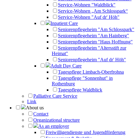
Service-Wohnen "Waldblick"
Service-Wohnen „Am Schlosspark“
Service-Wohnen "Auf dr' Höh"
Inpatient Care
Seniorenpflegeheim "Am Schlosspark"
Seniorenpflegeheim "Am Hainberg"
Seniorenpflegeheim "Haus Hoffnung"
Seniorenpflegeheim "Altersstift zur
Heimat"
Seniorenpflegeheim "Auf dr' Höh"
Adult Day Care
Tagespflege Limbach-Oberfrohna
Tagespflege "Sonnenhut" in
Rothenburg
Tagespflege Waldblick
Palliative Care Service
Link
About us
Contact
Organizational structure
As an employer
Freiwilligendienste und Jugendförderung