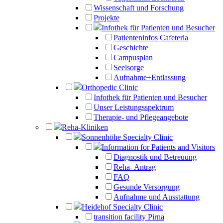
Wissenschaft und Forschung
Projekte
Infothek für Patienten und Besucher
Patienteninfos Cafeteria
Geschichte
Campusplan
Seelsorge
Aufnahme+Entlassung
Orthopedic Clinic
Infothek für Patienten und Besucher
Unser Leistungsspektrum
Therapie- und Pflegeangebote
Reha-Kliniken
Sonnenhöhe Specialty Clinic
Information for Patients and Visitors
Diagnostik und Betreuung
Reha- Antrag
FAQ
Gesunde Versorgung
Aufnahme und Ausstattung
Heidehof Specialty Clinic
transition facility Pirna