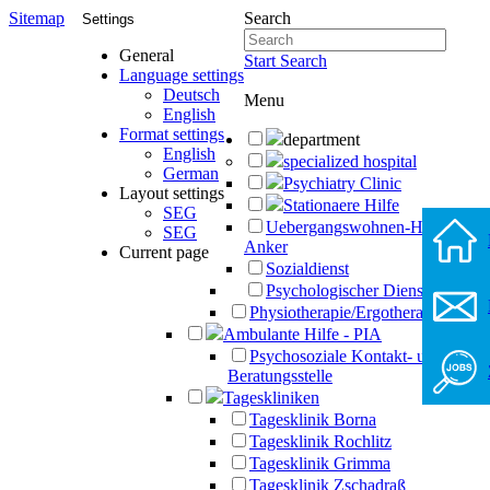
Sitemap
Search
Settings
General
Start Search
Language settings
Deutsch
Menu
English
Format settings
department
English
specialized hospital
German
Psychiatry Clinic
Layout settings
Stationaere Hilfe
SEG
Uebergangswohnen-Haus-
SEG
Anker
Current page
Sozialdienst
Psychologischer Dienst
Physiotherapie/Ergotherapie
Ambulante Hilfe - PIA
Psychosoziale Kontakt- und
Beratungsstelle
Tageskliniken
Tagesklinik Borna
Tagesklinik Rochlitz
Tagesklinik Grimma
Tagesklinik Zschadraß