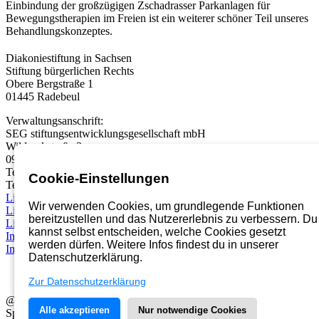
Einbindung der großzügigen Zschadrasser Parkanlagen für
Bewegungstherapien im Freien ist ein weiterer schöner Teil unseres
Behandlungskonzeptes.
Diakoniestiftung in Sachsen
Stiftung bürgerlichen Rechts
Obere Bergstraße 1
01445 Radebeul
Verwaltungsanschrift:
SEG stiftungsentwicklungsgesellschaft mbH
Wildparkstraße 3
09247 Chemnitz
Telefon:
03722 46937 0
Cookie-Einstellungen
Telefax: 03722 49937 99
Link
Wir verwenden Cookies, um grundlegende Funktionen
Link
bereitzustellen und das Nutzererlebnis zu verbessern. Du
Link
kannst selbst entscheiden, welche Cookies gesetzt
Impressum
werden dürfen. Weitere Infos findest du in unserer
Impressum
Datenschutzerklärung.
Zur Datenschutzerklärung
@2026 Diakoniestiftung in Sachsen
Alle akzeptieren
Nur notwendige Cookies
Spendenkonto der Diakoniestiftung in Sachsen