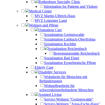
Rothenburg Specialty Clinic
Information for Patients and Visitors
Medical Center
MVZ Martin-Ulbrich-Haus
MVZ Leipziger Land
Wohnen und Pflege
Outpatient Care
Sozialstation Geringswalde
Sozialstation-Limbach-Oberfrohna
Sozialstation Rochlitz
Sozialstation Reichenbach
Begegnungsstätte Reichenbach
Sozialstation Bad Elster
Sozialstation Erzgebirgische Pflege
Elderly Care
Disability Services
Wohnheim für Menschen mit
Behinderungen
Wohnpflegeheim für
schwerstkörperbehinderte Menschen
Assisted Living
Service-Wohnen "Geringswalde"
Service-Wohnen "Anna-Esche-Haus"