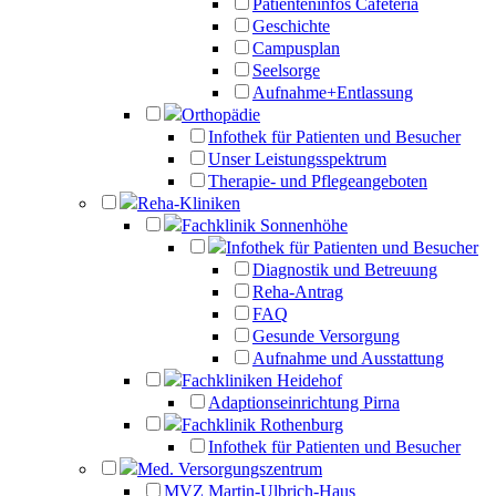
Patienteninfos Cafeteria
Geschichte
Campusplan
Seelsorge
Aufnahme+Entlassung
Orthopädie
Infothek für Patienten und Besucher
Unser Leistungsspektrum
Therapie- und Pflegeangeboten
Reha-Kliniken
Fachklinik Sonnenhöhe
Infothek für Patienten und Besucher
Diagnostik und Betreuung
Reha-Antrag
FAQ
Gesunde Versorgung
Aufnahme und Ausstattung
Fachkliniken Heidehof
Adaptionseinrichtung Pirna
Fachklinik Rothenburg
Infothek für Patienten und Besucher
Med. Versorgungszentrum
MVZ Martin-Ulbrich-Haus