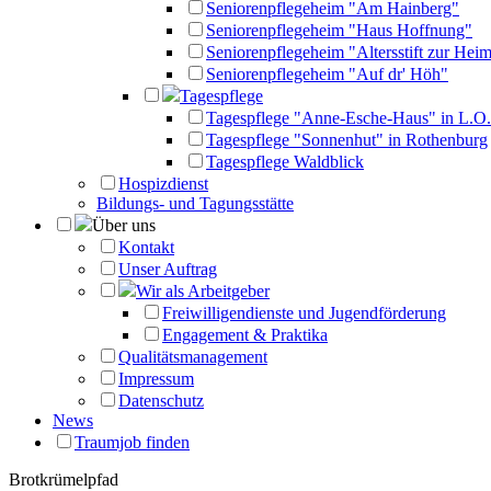
Seniorenpflegeheim "Am Hainberg"
Seniorenpflegeheim "Haus Hoffnung"
Seniorenpflegeheim "Altersstift zur Heim
Seniorenpflegeheim "Auf dr' Höh"
Tagespflege
Tagespflege "Anne-Esche-Haus" in L.O.
Tagespflege "Sonnenhut" in Rothenburg
Tagespflege Waldblick
Hospizdienst
Bildungs- und Tagungsstätte
Über uns
Kontakt
Unser Auftrag
Wir als Arbeitgeber
Freiwilligendienste und Jugendförderung
Engagement & Praktika
Qualitätsmanagement
Impressum
Datenschutz
News
Traumjob finden
Brotkrümelpfad