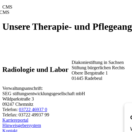
CMS
CMS
Unsere Therapie- und Pflegeang
Diakoniestiftung in Sachsen
Stiftung bürgerlichen Rechts
Radiologie und Labor
Obere Bergstraße 1
01445 Radebeul
Verwaltungsanschrift:
SEG stiftungsentwicklungsgesellschaft mbH
Wildparkstraße 3
09247 Chemnitz
Telefon:
03722 46937 0
Telefax: 03722 49937 99
Karriereportal
Hinweisgebersystem
Kontakt