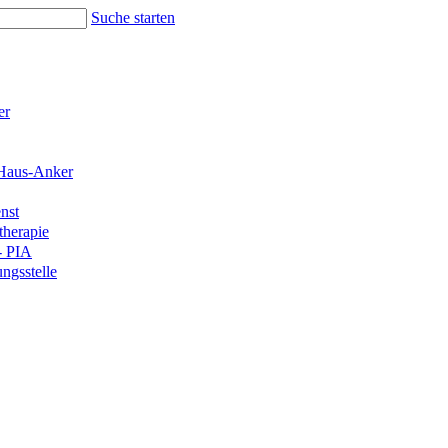
Suche starten
er
Haus-Anker
nst
therapie
- PIA
ngsstelle