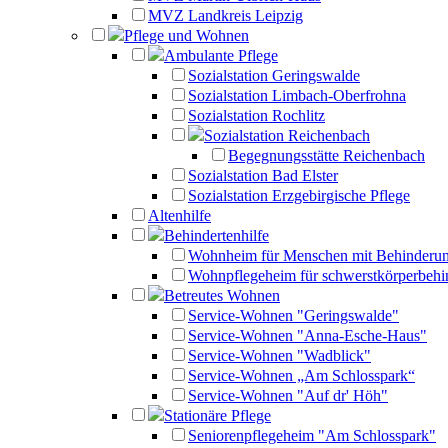
MVZ Landkreis Leipzig
Pflege und Wohnen
Ambulante Pflege
Sozialstation Geringswalde
Sozialstation Limbach-Oberfrohna
Sozialstation Rochlitz
Sozialstation Reichenbach
Begegnungsstätte Reichenbach
Sozialstation Bad Elster
Sozialstation Erzgebirgische Pflege
Altenhilfe
Behindertenhilfe
Wohnheim für Menschen mit Behinderu
Wohnpflegeheim für schwerstkörperbehi
Betreutes Wohnen
Service-Wohnen "Geringswalde"
Service-Wohnen "Anna-Esche-Haus"
Service-Wohnen "Wadblick"
Service-Wohnen „Am Schlosspark“
Service-Wohnen "Auf dr' Höh"
Stationäre Pflege
Seniorenpflegeheim "Am Schlosspark"