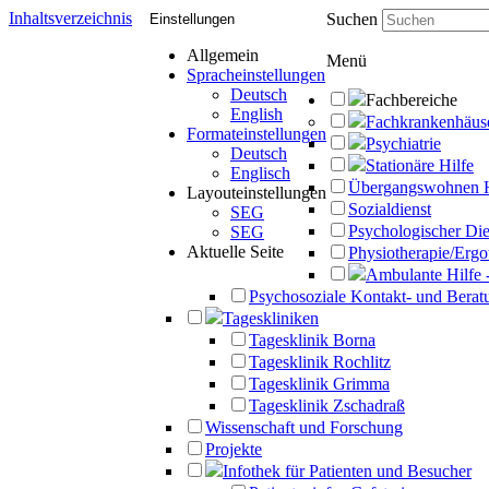
Inhaltsverzeichnis
Suchen
Einstellungen
Allgemein
Menü
Spracheinstellungen
Deutsch
Fachbereiche
English
Fachkrankenhäus
Formateinstellungen
Psychiatrie
Deutsch
Stationäre Hilfe
Englisch
Übergangswohnen 
Layouteinstellungen
Sozialdienst
SEG
Psychologischer Die
SEG
Aktuelle Seite
Physiotherapie/Ergo
Ambulante Hilfe 
Psychosoziale Kontakt- und Beratu
Tageskliniken
Tagesklinik Borna
Tagesklinik Rochlitz
Tagesklinik Grimma
Tagesklinik Zschadraß
Wissenschaft und Forschung
Projekte
Infothek für Patienten und Besucher