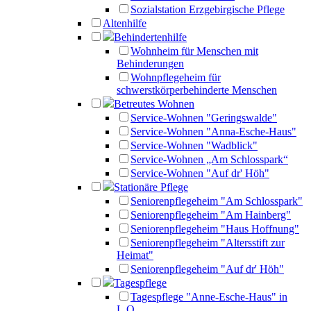
Sozialstation Erzgebirgische Pflege
Altenhilfe
Behindertenhilfe
Wohnheim für Menschen mit
Behinderungen
Wohnpflegeheim für
schwerstkörperbehinderte Menschen
Betreutes Wohnen
Service-Wohnen "Geringswalde"
Service-Wohnen "Anna-Esche-Haus"
Service-Wohnen "Wadblick"
Service-Wohnen „Am Schlosspark“
Service-Wohnen "Auf dr' Höh"
Stationäre Pflege
Seniorenpflegeheim "Am Schlosspark"
Seniorenpflegeheim "Am Hainberg"
Seniorenpflegeheim "Haus Hoffnung"
Seniorenpflegeheim "Altersstift zur
Heimat"
Seniorenpflegeheim "Auf dr' Höh"
Tagespflege
Tagespflege "Anne-Esche-Haus" in
L.O.