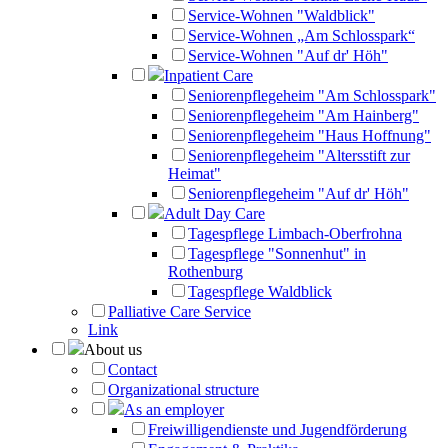
Service-Wohnen "Waldblick"
Service-Wohnen „Am Schlosspark“
Service-Wohnen "Auf dr' Höh"
Inpatient Care
Seniorenpflegeheim "Am Schlosspark"
Seniorenpflegeheim "Am Hainberg"
Seniorenpflegeheim "Haus Hoffnung"
Seniorenpflegeheim "Altersstift zur
Heimat"
Seniorenpflegeheim "Auf dr' Höh"
Adult Day Care
Tagespflege Limbach-Oberfrohna
Tagespflege "Sonnenhut" in
Rothenburg
Tagespflege Waldblick
Palliative Care Service
Link
About us
Contact
Organizational structure
As an employer
Freiwilligendienste und Jugendförderung