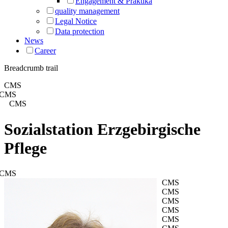
Engagement & Praktika
quality management
Legal Notice
Data protection
News
Career
Breadcrumb trail
CMS
CMS
CMS
Sozialstation Erzgebirgische
Pflege
CMS
CMS
CMS
CMS
CMS
CMS