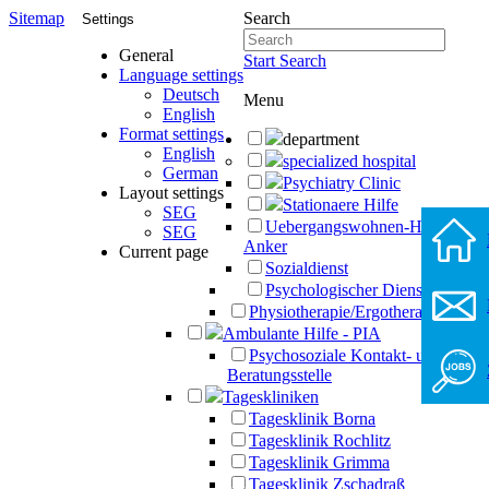
Sitemap
Search
Settings
General
Start Search
Language settings
Deutsch
Menu
English
Format settings
department
English
specialized hospital
German
Psychiatry Clinic
Layout settings
Stationaere Hilfe
SEG
Uebergangswohnen-Haus-
SEG
Anker
Current page
Sozialdienst
Psychologischer Dienst
Physiotherapie/Ergotherapie
Ambulante Hilfe - PIA
Psychosoziale Kontakt- und
Beratungsstelle
Tageskliniken
Tagesklinik Borna
Tagesklinik Rochlitz
Tagesklinik Grimma
Tagesklinik Zschadraß