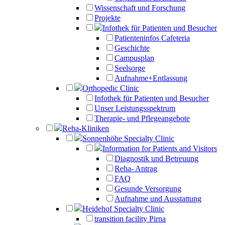
Wissenschaft und Forschung
Projekte
Infothek für Patienten und Besucher
Patienteninfos Cafeteria
Geschichte
Campusplan
Seelsorge
Aufnahme+Entlassung
Orthopedic Clinic
Infothek für Patienten und Besucher
Unser Leistungsspektrum
Therapie- und Pflegeangebote
Reha-Kliniken
Sonnenhöhe Specialty Clinic
Information for Patients and Visitors
Diagnostik und Betreuung
Reha- Antrag
FAQ
Gesunde Versorgung
Aufnahme und Ausstattung
Heidehof Specialty Clinic
transition facility Pirna