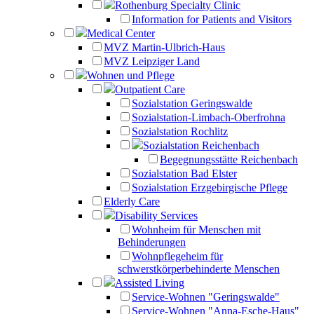
Rothenburg Specialty Clinic
Information for Patients and Visitors
Medical Center
MVZ Martin-Ulbrich-Haus
MVZ Leipziger Land
Wohnen und Pflege
Outpatient Care
Sozialstation Geringswalde
Sozialstation-Limbach-Oberfrohna
Sozialstation Rochlitz
Sozialstation Reichenbach
Begegnungsstätte Reichenbach
Sozialstation Bad Elster
Sozialstation Erzgebirgische Pflege
Elderly Care
Disability Services
Wohnheim für Menschen mit
Behinderungen
Wohnpflegeheim für
schwerstkörperbehinderte Menschen
Assisted Living
Service-Wohnen "Geringswalde"
Service-Wohnen "Anna-Esche-Haus"