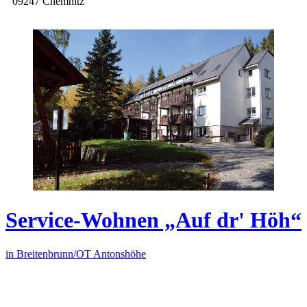
09247 Chemnitz
Service-Wohnen „Auf dr' Höh“
in Breitenbrunn/OT Antonshöhe