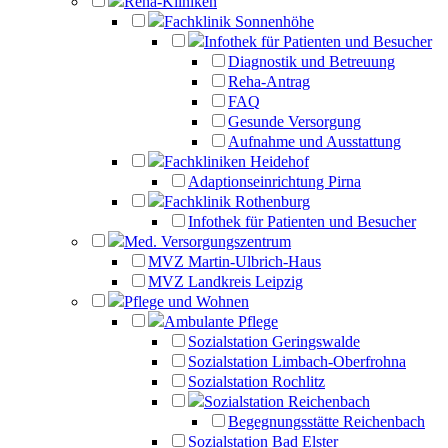
Reha-Kliniken
Fachklinik Sonnenhöhe
Infothek für Patienten und Besucher
Diagnostik und Betreuung
Reha-Antrag
FAQ
Gesunde Versorgung
Aufnahme und Ausstattung
Fachkliniken Heidehof
Adaptionseinrichtung Pirna
Fachklinik Rothenburg
Infothek für Patienten und Besucher
Med. Versorgungszentrum
MVZ Martin-Ulbrich-Haus
MVZ Landkreis Leipzig
Pflege und Wohnen
Ambulante Pflege
Sozialstation Geringswalde
Sozialstation Limbach-Oberfrohna
Sozialstation Rochlitz
Sozialstation Reichenbach
Begegnungsstätte Reichenbach
Sozialstation Bad Elster