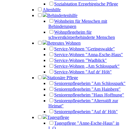
Sozialstation Erzgebirgische Pflege
Altenhilfe
Behindertenhilfe
Wohnheim für Menschen mit
Behinderungen
Wohnpflegeheim für
schwerstkörperbehinderte Menschen
Betreutes Wohnen
Service-Wohnen "Geringswalde"
Service-Wohnen "Anna-Esche-Haus"
Service-Wohnen "Wadblick"
Service-Wohnen „Am Schlosspark“
Service-Wohnen "Auf dr' Höh"
Stationäre Pflege
Seniorenpflegeheim "Am Schlosspark"
Seniorenpflegeheim "Am Hainberg"
Seniorenpflegeheim "Haus Hoffnung"
Seniorenpflegeheim "Altersstift zur
Heimat"
Seniorenpflegeheim "Auf dr' Höh"
Tagespflege
Tagespflege "Anne-Esche-Haus" in
L.O.