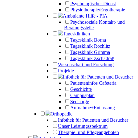
Psychologischer Dienst
Physiotherapie/Ergotherapie
Ambulante Hilfe - PIA
Psychosoziale Kontakt- und
Beratungsstelle
Tageskliniken
Tagesklinik Borna
Tagesklinik Rochlitz
Tagesklinik Grimma
Tagesklinik Zschadraß
Wissenschaft und Forschung
Projekte
Infothek für Patienten und Besucher
Patienteninfos Cafeteria
Geschichte
Campusplan
Seelsorge
Aufnahme+Entlassung
Orthopädie
Infothek für Patienten und Besucher
Unser Leistungsspektrum
Therapie- und Pflegeangeboten