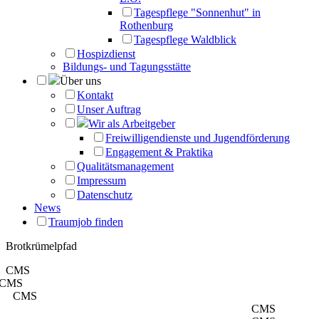
Tagespflege "Sonnenhut" in
Rothenburg
Tagespflege Waldblick
Hospizdienst
Bildungs- und Tagungsstätte
Über uns
Kontakt
Unser Auftrag
Wir als Arbeitgeber
Freiwilligendienste und Jugendförderung
Engagement & Praktika
Qualitätsmanagement
Impressum
Datenschutz
News
Traumjob finden
Brotkrümelpfad
CMS
CMS
CMS
CMS