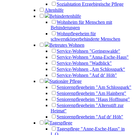
Sozialstation Erzgebirgische Pflege
Altenhilfe
Behindertenhilfe
Wohnheim für Menschen mit
Behinderungen
Wohnpflegeheim für
schwerstkörperbehinderte Menschen
Betreutes Wohnen
Service-Wohnen "Geringswalde"
Service-Wohnen "Anna-Esche-Haus"
Service-Wohnen "Wadblick"
Service-Wohnen „Am Schlosspark“
Service-Wohnen "Auf dr' Höh"
Stationäre Pflege
Seniorenpflegeheim "Am Schlosspark"
Seniorenpflegeheim "Am Hainberg"
Seniorenpflegeheim "Haus Hoffnung"
Seniorenpflegeheim "Altersstift zur
Heimat"
Seniorenpflegeheim "Auf dr' Höh"
Tagespflege
Tagespflege "Anne-Esche-Haus" in
L.O.