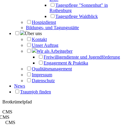
Tagespflege "Sonnenhut" in
Rothenburg
Tagespflege Waldblick
Hospizdienst
Bildungs- und Tagungsstätte
Über uns
Kontakt
Unser Auftrag
Wir als Arbeitgeber
Freiwilligendienste und Jugendförderung
Engagement & Praktika
Qualitätsmanagement
Impressum
Datenschutz
News
Traumjob finden
Brotkrümelpfad
CMS
CMS
CMS