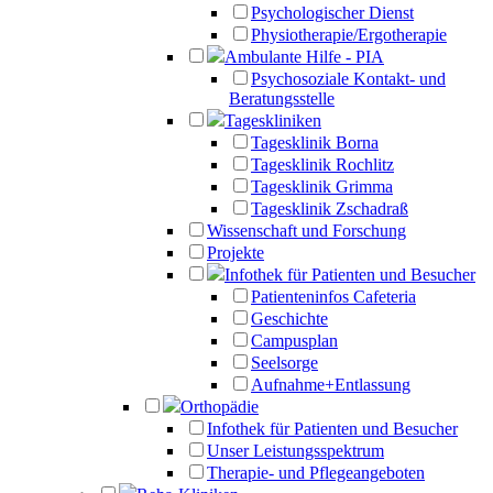
Psychologischer Dienst
Physiotherapie/Ergotherapie
Ambulante Hilfe - PIA
Psychosoziale Kontakt- und
Beratungsstelle
Tageskliniken
Tagesklinik Borna
Tagesklinik Rochlitz
Tagesklinik Grimma
Tagesklinik Zschadraß
Wissenschaft und Forschung
Projekte
Infothek für Patienten und Besucher
Patienteninfos Cafeteria
Geschichte
Campusplan
Seelsorge
Aufnahme+Entlassung
Orthopädie
Infothek für Patienten und Besucher
Unser Leistungsspektrum
Therapie- und Pflegeangeboten