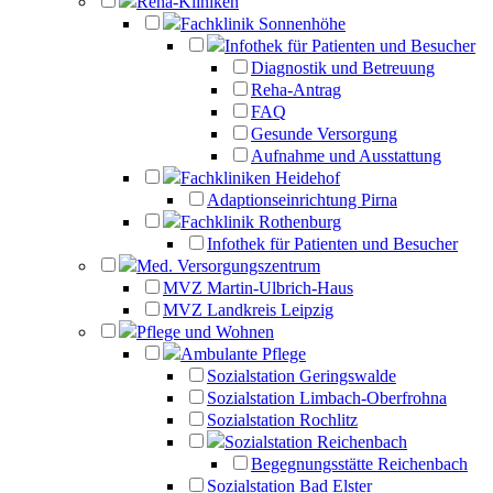
Reha-Kliniken
Fachklinik Sonnenhöhe
Infothek für Patienten und Besucher
Diagnostik und Betreuung
Reha-Antrag
FAQ
Gesunde Versorgung
Aufnahme und Ausstattung
Fachkliniken Heidehof
Adaptionseinrichtung Pirna
Fachklinik Rothenburg
Infothek für Patienten und Besucher
Med. Versorgungszentrum
MVZ Martin-Ulbrich-Haus
MVZ Landkreis Leipzig
Pflege und Wohnen
Ambulante Pflege
Sozialstation Geringswalde
Sozialstation Limbach-Oberfrohna
Sozialstation Rochlitz
Sozialstation Reichenbach
Begegnungsstätte Reichenbach
Sozialstation Bad Elster