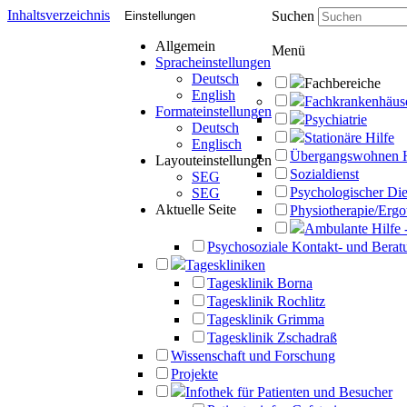
Inhaltsverzeichnis
Suchen
Einstellungen
Allgemein
Menü
Spracheinstellungen
Deutsch
Fachbereiche
English
Fachkrankenhäus
Formateinstellungen
Psychiatrie
Deutsch
Stationäre Hilfe
Englisch
Übergangswohnen 
Layouteinstellungen
Sozialdienst
SEG
Psychologischer Die
SEG
Aktuelle Seite
Physiotherapie/Ergo
Ambulante Hilfe 
Psychosoziale Kontakt- und Beratu
Tageskliniken
Tagesklinik Borna
Tagesklinik Rochlitz
Tagesklinik Grimma
Tagesklinik Zschadraß
Wissenschaft und Forschung
Projekte
Infothek für Patienten und Besucher