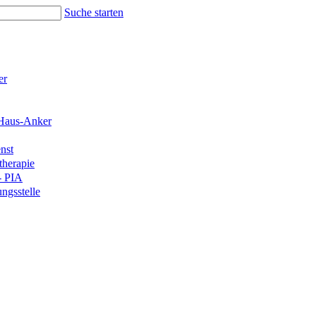
Suche starten
er
Haus-Anker
nst
therapie
- PIA
ngsstelle