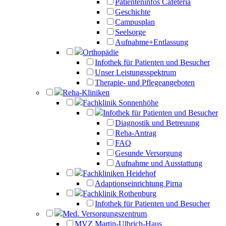
Patienteninfos Cafeteria
Geschichte
Campusplan
Seelsorge
Aufnahme+Entlassung
Orthopädie
Infothek für Patienten und Besucher
Unser Leistungsspektrum
Therapie- und Pflegeangeboten
Reha-Kliniken
Fachklinik Sonnenhöhe
Infothek für Patienten und Besucher
Diagnostik und Betreuung
Reha-Antrag
FAQ
Gesunde Versorgung
Aufnahme und Ausstattung
Fachkliniken Heidehof
Adaptionseinrichtung Pirna
Fachklinik Rothenburg
Infothek für Patienten und Besucher
Med. Versorgungszentrum
MVZ Martin-Ulbrich-Haus