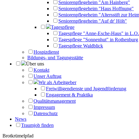
Seniorenpflegeheim "Am Hainberg"
Seniorenpflegeheim "Haus Hoffnung"
Seniorenpflegeheim "Altersstift zur Heim
Seniorenpflegeheim "Auf dr' Höh"
Tagespflege
Tagespflege "Anne-Esche-Haus" in L.O.
Tagespflege "Sonnenhut" in Rothenburg
Tagespflege Waldblick
Hospizdienst
Bildungs- und Tagungsstätte
Über uns
Kontakt
Unser Auftrag
Wir als Arbeitgeber
Freiwilligendienste und Jugendförderung
Engagement & Praktika
Qualitätsmanagement
Impressum
Datenschutz
News
Traumjob finden
Brotkrümelpfad