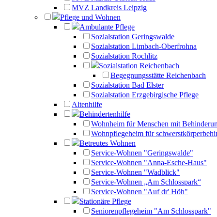
MVZ Landkreis Leipzig
Pflege und Wohnen
Ambulante Pflege
Sozialstation Geringswalde
Sozialstation Limbach-Oberfrohna
Sozialstation Rochlitz
Sozialstation Reichenbach
Begegnungsstätte Reichenbach
Sozialstation Bad Elster
Sozialstation Erzgebirgische Pflege
Altenhilfe
Behindertenhilfe
Wohnheim für Menschen mit Behinderu
Wohnpflegeheim für schwerstkörperbehi
Betreutes Wohnen
Service-Wohnen "Geringswalde"
Service-Wohnen "Anna-Esche-Haus"
Service-Wohnen "Wadblick"
Service-Wohnen „Am Schlosspark“
Service-Wohnen "Auf dr' Höh"
Stationäre Pflege
Seniorenpflegeheim "Am Schlosspark"