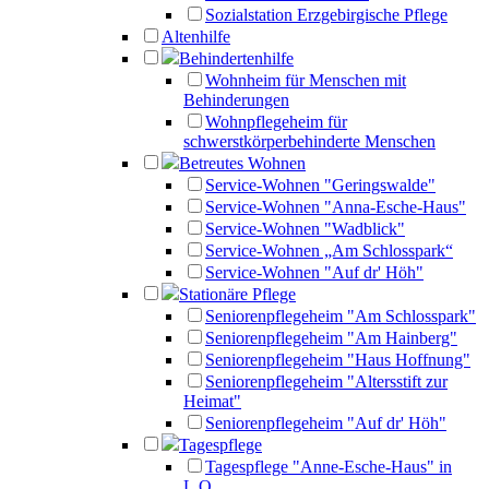
Sozialstation Erzgebirgische Pflege
Altenhilfe
Behindertenhilfe
Wohnheim für Menschen mit
Behinderungen
Wohnpflegeheim für
schwerstkörperbehinderte Menschen
Betreutes Wohnen
Service-Wohnen "Geringswalde"
Service-Wohnen "Anna-Esche-Haus"
Service-Wohnen "Wadblick"
Service-Wohnen „Am Schlosspark“
Service-Wohnen "Auf dr' Höh"
Stationäre Pflege
Seniorenpflegeheim "Am Schlosspark"
Seniorenpflegeheim "Am Hainberg"
Seniorenpflegeheim "Haus Hoffnung"
Seniorenpflegeheim "Altersstift zur
Heimat"
Seniorenpflegeheim "Auf dr' Höh"
Tagespflege
Tagespflege "Anne-Esche-Haus" in
L.O.