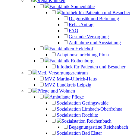
Reha-Kliniken
Fachklinik Sonnenhöhe
Infothek für Patienten und Besucher
Diagnostik und Betreuung
Reha-Antrag
FAQ
Gesunde Versorgung
Aufnahme und Ausstattung
Fachkliniken Heidehof
Adaptionseinrichtung Pirna
Fachklinik Rothenburg
Infothek für Patienten und Besucher
Med. Versorgungszentrum
MVZ Martin-Ulbrich-Haus
MVZ Landkreis Leipzig
Pflege und Wohnen
Ambulante Pflege
Sozialstation Geringswalde
Sozialstation Limbach-Oberfrohna
Sozialstation Rochlitz
Sozialstation Reichenbach
Begegnungsstätte Reichenbach
Sozialstation Bad Elster