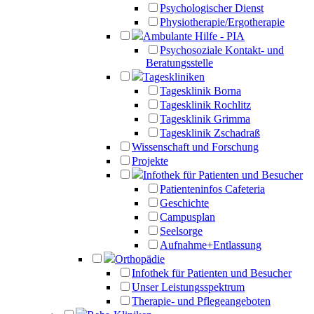
Psychologischer Dienst
Physiotherapie/Ergotherapie
Ambulante Hilfe - PIA
Psychosoziale Kontakt- und
Beratungsstelle
Tageskliniken
Tagesklinik Borna
Tagesklinik Rochlitz
Tagesklinik Grimma
Tagesklinik Zschadraß
Wissenschaft und Forschung
Projekte
Infothek für Patienten und Besucher
Patienteninfos Cafeteria
Geschichte
Campusplan
Seelsorge
Aufnahme+Entlassung
Orthopädie
Infothek für Patienten und Besucher
Unser Leistungsspektrum
Therapie- und Pflegeangeboten