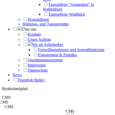
Tagespflege "Sonnenhut" in
Rothenburg
Tagespflege Waldblick
Hospizdienst
Bildungs- und Tagungsstätte
Über uns
Kontakt
Unser Auftrag
Wir als Arbeitgeber
Freiwilligendienste und Jugendförderung
Engagement & Praktika
Qualitätsmanagement
Impressum
Datenschutz
News
Traumjob finden
Brotkrümelpfad
CMS
CMS
CMS
CMS