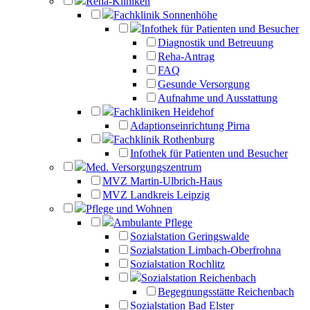
Reha-Kliniken
Fachklinik Sonnenhöhe
Infothek für Patienten und Besucher
Diagnostik und Betreuung
Reha-Antrag
FAQ
Gesunde Versorgung
Aufnahme und Ausstattung
Fachkliniken Heidehof
Adaptionseinrichtung Pirna
Fachklinik Rothenburg
Infothek für Patienten und Besucher
Med. Versorgungszentrum
MVZ Martin-Ulbrich-Haus
MVZ Landkreis Leipzig
Pflege und Wohnen
Ambulante Pflege
Sozialstation Geringswalde
Sozialstation Limbach-Oberfrohna
Sozialstation Rochlitz
Sozialstation Reichenbach
Begegnungsstätte Reichenbach
Sozialstation Bad Elster