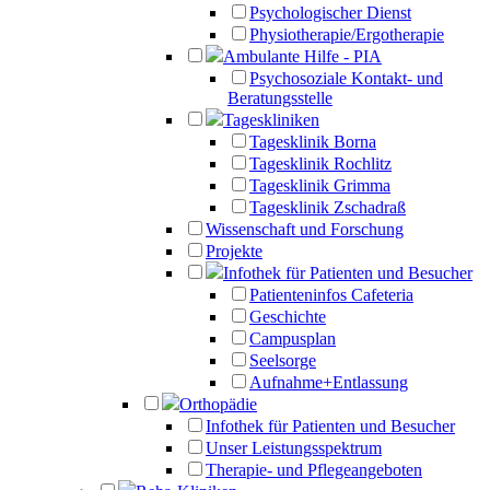
Psychologischer Dienst
Physiotherapie/Ergotherapie
Ambulante Hilfe - PIA
Psychosoziale Kontakt- und
Beratungsstelle
Tageskliniken
Tagesklinik Borna
Tagesklinik Rochlitz
Tagesklinik Grimma
Tagesklinik Zschadraß
Wissenschaft und Forschung
Projekte
Infothek für Patienten und Besucher
Patienteninfos Cafeteria
Geschichte
Campusplan
Seelsorge
Aufnahme+Entlassung
Orthopädie
Infothek für Patienten und Besucher
Unser Leistungsspektrum
Therapie- und Pflegeangeboten