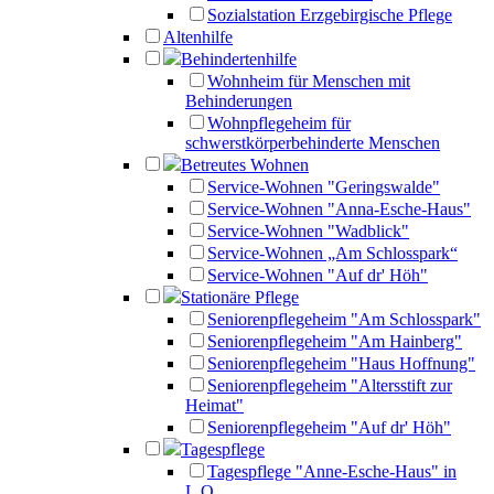
Sozialstation Erzgebirgische Pflege
Altenhilfe
Behindertenhilfe
Wohnheim für Menschen mit
Behinderungen
Wohnpflegeheim für
schwerstkörperbehinderte Menschen
Betreutes Wohnen
Service-Wohnen "Geringswalde"
Service-Wohnen "Anna-Esche-Haus"
Service-Wohnen "Wadblick"
Service-Wohnen „Am Schlosspark“
Service-Wohnen "Auf dr' Höh"
Stationäre Pflege
Seniorenpflegeheim "Am Schlosspark"
Seniorenpflegeheim "Am Hainberg"
Seniorenpflegeheim "Haus Hoffnung"
Seniorenpflegeheim "Altersstift zur
Heimat"
Seniorenpflegeheim "Auf dr' Höh"
Tagespflege
Tagespflege "Anne-Esche-Haus" in
L.O.