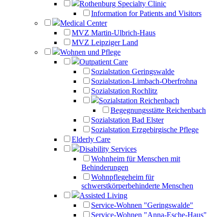
Rothenburg Specialty Clinic
Information for Patients and Visitors
Medical Center
MVZ Martin-Ulbrich-Haus
MVZ Leipziger Land
Wohnen und Pflege
Outpatient Care
Sozialstation Geringswalde
Sozialstation-Limbach-Oberfrohna
Sozialstation Rochlitz
Sozialstation Reichenbach
Begegnungsstätte Reichenbach
Sozialstation Bad Elster
Sozialstation Erzgebirgische Pflege
Elderly Care
Disability Services
Wohnheim für Menschen mit
Behinderungen
Wohnpflegeheim für
schwerstkörperbehinderte Menschen
Assisted Living
Service-Wohnen "Geringswalde"
Service-Wohnen "Anna-Esche-Haus"