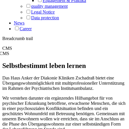
Engagement & Praktika
quality management
Legal Notice
Data protection
News
Career
Breadcrumb trail
CMS
CMS
Selbstbestimmt leben lernen
Das Haus Anker der Diakonie Kliniken Zschadraß bietet eine
Übergangswohnmöglichkeit mit multiprofessioneller Unterstützung
im Rahmen der Psychiatrischen Institutsambulanz.
Wir verstehen darunter ein ergänzendes Hilfsangebot für von
psychischer Erkrankung betroffene, erwachsene Menschen, die sich
in einer psychosozialen Konfliktsituation befinden und ein
geschütztes Wohnumfeld mit Betreuung benötigen. Gemeinsam mit
unseren Bewohnern wollen wir erreichen, dass sie im Anschluss an
die Phase des Übergangswohnens zur einer selbstständigen Form