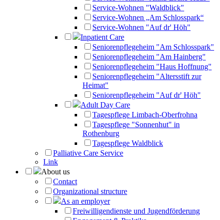
Service-Wohnen "Waldblick"
Service-Wohnen „Am Schlosspark“
Service-Wohnen "Auf dr' Höh"
Inpatient Care
Seniorenpflegeheim "Am Schlosspark"
Seniorenpflegeheim "Am Hainberg"
Seniorenpflegeheim "Haus Hoffnung"
Seniorenpflegeheim "Altersstift zur
Heimat"
Seniorenpflegeheim "Auf dr' Höh"
Adult Day Care
Tagespflege Limbach-Oberfrohna
Tagespflege "Sonnenhut" in
Rothenburg
Tagespflege Waldblick
Palliative Care Service
Link
About us
Contact
Organizational structure
As an employer
Freiwilligendienste und Jugendförderung