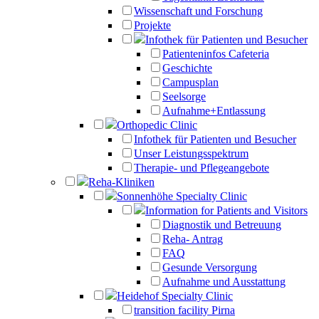
Wissenschaft und Forschung
Projekte
Infothek für Patienten und Besucher
Patienteninfos Cafeteria
Geschichte
Campusplan
Seelsorge
Aufnahme+Entlassung
Orthopedic Clinic
Infothek für Patienten und Besucher
Unser Leistungsspektrum
Therapie- und Pflegeangebote
Reha-Kliniken
Sonnenhöhe Specialty Clinic
Information for Patients and Visitors
Diagnostik und Betreuung
Reha- Antrag
FAQ
Gesunde Versorgung
Aufnahme und Ausstattung
Heidehof Specialty Clinic
transition facility Pirna