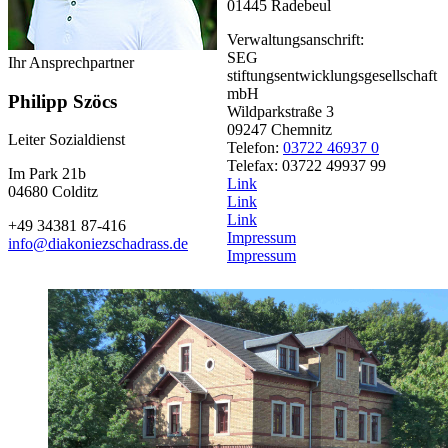
01445 Radebeul
Verwaltungsanschrift:
SEG
Ihr Ansprechpartner
stiftungsentwicklungsgesellschaft
mbH
Philipp Szöcs
Wildparkstraße 3
09247 Chemnitz
Leiter Sozialdienst
Telefon:
03722 46937 0
Telefax: 03722 49937 99
Im Park 21b
Link
04680 Colditz
Link
Link
+49 34381 87-416
Impressum
info@diakoniezschadrass.de
Impressum