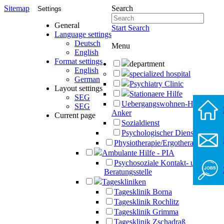
Sitemap
Search
Settings
General
Start Search
Language settings
Deutsch
Menu
English
Format settings
department
English
specialized hospital
German
Psychiatry Clinic
Layout settings
Stationaere Hilfe
SEG
Uebergangswohnen-Haus-
SEG
Anker
Current page
Sozialdienst
Psychologischer Dienst
Physiotherapie/Ergotherapie
Ambulante Hilfe - PIA
Psychosoziale Kontakt- und
Beratungsstelle
Tageskliniken
Tagesklinik Borna
Tagesklinik Rochlitz
Tagesklinik Grimma
Tagesklinik Zschadraß