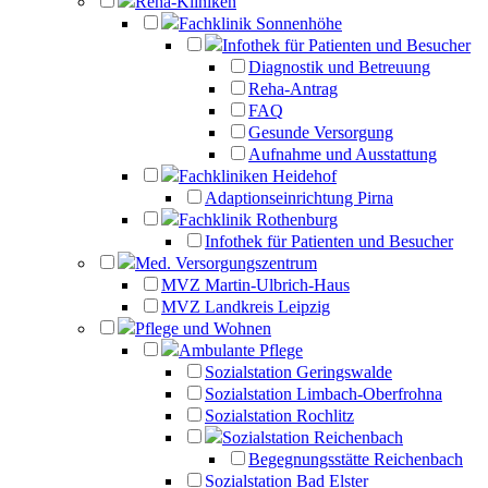
Reha-Kliniken
Fachklinik Sonnenhöhe
Infothek für Patienten und Besucher
Diagnostik und Betreuung
Reha-Antrag
FAQ
Gesunde Versorgung
Aufnahme und Ausstattung
Fachkliniken Heidehof
Adaptionseinrichtung Pirna
Fachklinik Rothenburg
Infothek für Patienten und Besucher
Med. Versorgungszentrum
MVZ Martin-Ulbrich-Haus
MVZ Landkreis Leipzig
Pflege und Wohnen
Ambulante Pflege
Sozialstation Geringswalde
Sozialstation Limbach-Oberfrohna
Sozialstation Rochlitz
Sozialstation Reichenbach
Begegnungsstätte Reichenbach
Sozialstation Bad Elster