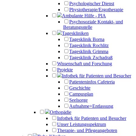
Psychologischer Dienst
Physiotherapie/Ergotherapie
Ambulante Hilfe - PIA
Psychosoziale Kontakt- und
Beratungsstelle
Tageskliniken
Tagesklinik Borna
Tagesklinik Rochlitz
Tagesklinik Grimma
Tagesklinik Zschadraß
Wissenschaft und Forschung
Projekte
Infothek für Patienten und Besucher
Patienteninfos Cafeteria
Geschichte
Campusplan
Seelsorge
Aufnahme+Entlassung
Orthopädie
Infothek für Patienten und Besucher
Unser Leistungsspektrum
Therapie- und Pflegeangeboten