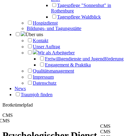
Tagespflege "Sonnenhut" in
Rothenburg
Tagespflege Waldblick
Hospizdienst
Bildungs- und Tagungsstätte
Über uns
Kontakt
Unser Auftrag
Wir als Arbeitgeber
Freiwilligendienste und Jugendförderung
Engagement & Praktika
Qualitätsmanagement
Impressum
Datenschutz
News
Traumjob finden
Brotkrümelpfad
CMS
CMS
CMS
CMS
Psychologischer Dienst