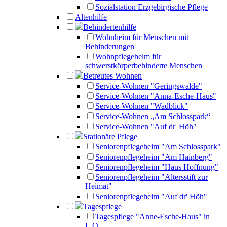
Sozialstation Erzgebirgische Pflege
Altenhilfe
Behindertenhilfe
Wohnheim für Menschen mit
Behinderungen
Wohnpflegeheim für
schwerstkörperbehinderte Menschen
Betreutes Wohnen
Service-Wohnen "Geringswalde"
Service-Wohnen "Anna-Esche-Haus"
Service-Wohnen "Wadblick"
Service-Wohnen „Am Schlosspark“
Service-Wohnen "Auf dr' Höh"
Stationäre Pflege
Seniorenpflegeheim "Am Schlosspark"
Seniorenpflegeheim "Am Hainberg"
Seniorenpflegeheim "Haus Hoffnung"
Seniorenpflegeheim "Altersstift zur
Heimat"
Seniorenpflegeheim "Auf dr' Höh"
Tagespflege
Tagespflege "Anne-Esche-Haus" in
L.O.