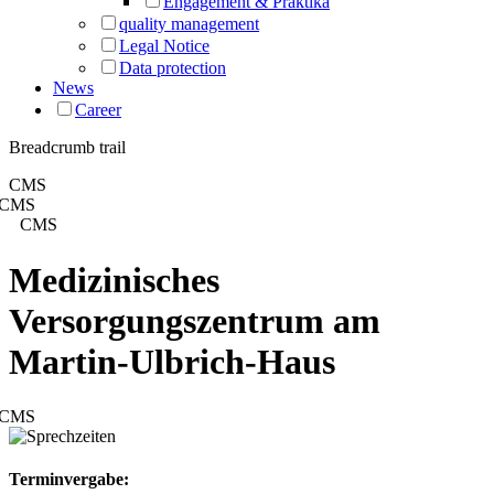
Engagement & Praktika
quality management
Legal Notice
Data protection
News
Career
Breadcrumb trail
CMS
CMS
CMS
Medizinisches
Versorgungszentrum am
Martin-Ulbrich-Haus
CMS
Terminvergabe: