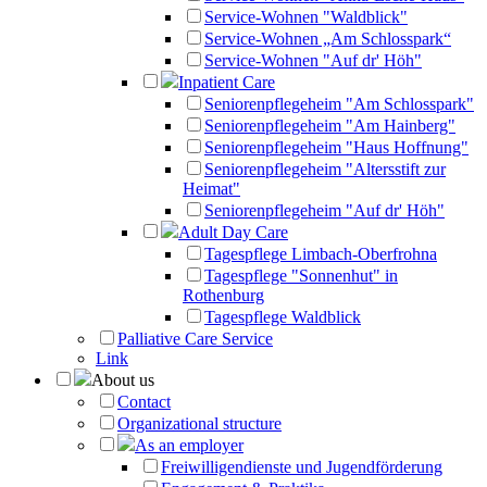
Service-Wohnen "Waldblick"
Service-Wohnen „Am Schlosspark“
Service-Wohnen "Auf dr' Höh"
Inpatient Care
Seniorenpflegeheim "Am Schlosspark"
Seniorenpflegeheim "Am Hainberg"
Seniorenpflegeheim "Haus Hoffnung"
Seniorenpflegeheim "Altersstift zur
Heimat"
Seniorenpflegeheim "Auf dr' Höh"
Adult Day Care
Tagespflege Limbach-Oberfrohna
Tagespflege "Sonnenhut" in
Rothenburg
Tagespflege Waldblick
Palliative Care Service
Link
About us
Contact
Organizational structure
As an employer
Freiwilligendienste und Jugendförderung