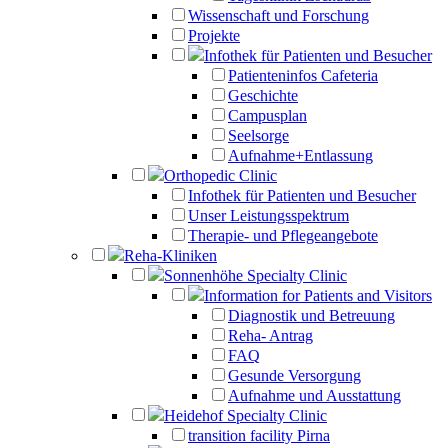
Wissenschaft und Forschung
Projekte
Infothek für Patienten und Besucher
Patienteninfos Cafeteria
Geschichte
Campusplan
Seelsorge
Aufnahme+Entlassung
Orthopedic Clinic
Infothek für Patienten und Besucher
Unser Leistungsspektrum
Therapie- und Pflegeangebote
Reha-Kliniken
Sonnenhöhe Specialty Clinic
Information for Patients and Visitors
Diagnostik und Betreuung
Reha- Antrag
FAQ
Gesunde Versorgung
Aufnahme und Ausstattung
Heidehof Specialty Clinic
transition facility Pirna