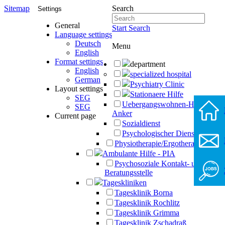
Sitemap
Search
Settings
General
Start Search
Language settings
Deutsch
Menu
English
Format settings
department
English
specialized hospital
German
Psychiatry Clinic
Layout settings
Stationaere Hilfe
SEG
Uebergangswohnen-Haus-
SEG
Anker
Current page
Sozialdienst
Psychologischer Dienst
Physiotherapie/Ergotherapie
Ambulante Hilfe - PIA
Psychosoziale Kontakt- und
Beratungsstelle
Tageskliniken
Tagesklinik Borna
Tagesklinik Rochlitz
Tagesklinik Grimma
Tagesklinik Zschadraß