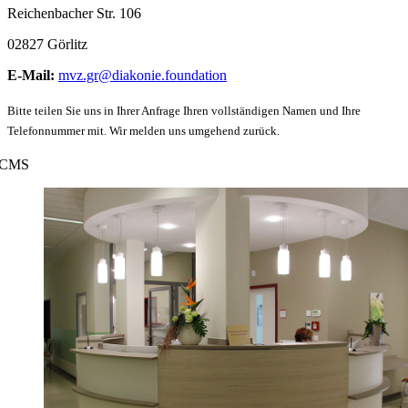
Reichenbacher Str. 106
02827 Görlitz
E-Mail:
mvz.gr@diakonie.foundation
Bitte teilen Sie uns in Ihrer Anfrage Ihren vollständigen Namen und Ihre
Telefonnummer mit. Wir melden uns umgehend zurück.
CMS