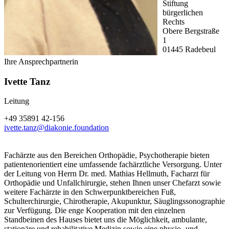
Stiftung
bürgerlichen
Rechts
Obere Bergstraße
1
01445 Radebeul
Ihre Ansprechpartnerin
Ivette Tanz
Leitung
+49 35891 42-156
ivette.tanz@diakonie.foundation
Fachärzte aus den Bereichen Orthopädie, Psychotherapie bieten
patientenorientiert eine umfassende fachärztliche Versorgung. Unter
der Leitung von Herrn Dr. med. Mathias Hellmuth, Facharzt für
Orthopädie und Unfallchirurgie, stehen Ihnen unser Chefarzt sowie
weitere Fachärzte in den Schwerpunktbereichen Fuß,
Schulterchirurgie, Chirotherapie, Akupunktur, Säuglingssonographie
zur Verfügung. Die enge Kooperation mit den einzelnen
Standbeinen des Hauses bietet uns die Möglichkeit, ambulante,
stationäre und rehabilitative Medizin sowie eine physio- und