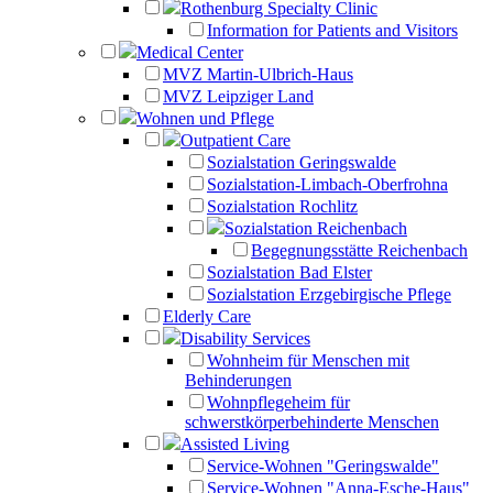
Rothenburg Specialty Clinic
Information for Patients and Visitors
Medical Center
MVZ Martin-Ulbrich-Haus
MVZ Leipziger Land
Wohnen und Pflege
Outpatient Care
Sozialstation Geringswalde
Sozialstation-Limbach-Oberfrohna
Sozialstation Rochlitz
Sozialstation Reichenbach
Begegnungsstätte Reichenbach
Sozialstation Bad Elster
Sozialstation Erzgebirgische Pflege
Elderly Care
Disability Services
Wohnheim für Menschen mit
Behinderungen
Wohnpflegeheim für
schwerstkörperbehinderte Menschen
Assisted Living
Service-Wohnen "Geringswalde"
Service-Wohnen "Anna-Esche-Haus"