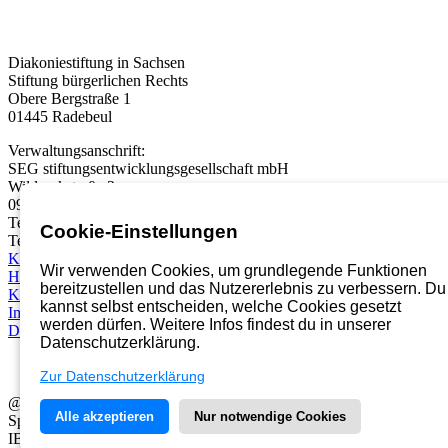
Diakoniestiftung in Sachsen
Stiftung bürgerlichen Rechts
Obere Bergstraße 1
01445 Radebeul
Verwaltungsanschrift:
SEG stiftungsentwicklungsgesellschaft mbH
Wildparkstraße 3
09247 Chemnitz
Telefon:
03722 46937 0
Cookie-Einstellungen
Telefax: 03722 49937 99
Karriereportal
Wir verwenden Cookies, um grundlegende Funktionen
Hinweisgebersystem
bereitzustellen und das Nutzererlebnis zu verbessern. Du
Kontakt
kannst selbst entscheiden, welche Cookies gesetzt
Impressum
werden dürfen. Weitere Infos findest du in unserer
Datenschutz
Datenschutzerklärung.
Zur Datenschutzerklärung
@2026 Diakoniestiftung in Sachsen
Alle akzeptieren
Nur notwendige Cookies
Spendenkonto der Diakoniestiftung in Sachsen
IBAN: DE41 8602 0500 0003 6550 02