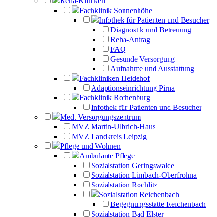
Reha-Kliniken
Fachklinik Sonnenhöhe
Infothek für Patienten und Besucher
Diagnostik und Betreuung
Reha-Antrag
FAQ
Gesunde Versorgung
Aufnahme und Ausstattung
Fachkliniken Heidehof
Adaptionseinrichtung Pirna
Fachklinik Rothenburg
Infothek für Patienten und Besucher
Med. Versorgungszentrum
MVZ Martin-Ulbrich-Haus
MVZ Landkreis Leipzig
Pflege und Wohnen
Ambulante Pflege
Sozialstation Geringswalde
Sozialstation Limbach-Oberfrohna
Sozialstation Rochlitz
Sozialstation Reichenbach
Begegnungsstätte Reichenbach
Sozialstation Bad Elster