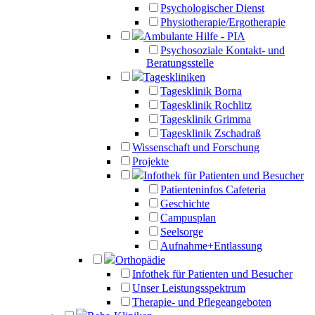
Psychologischer Dienst
Physiotherapie/Ergotherapie
Ambulante Hilfe - PIA
Psychosoziale Kontakt- und
Beratungsstelle
Tageskliniken
Tagesklinik Borna
Tagesklinik Rochlitz
Tagesklinik Grimma
Tagesklinik Zschadraß
Wissenschaft und Forschung
Projekte
Infothek für Patienten und Besucher
Patienteninfos Cafeteria
Geschichte
Campusplan
Seelsorge
Aufnahme+Entlassung
Orthopädie
Infothek für Patienten und Besucher
Unser Leistungsspektrum
Therapie- und Pflegeangeboten