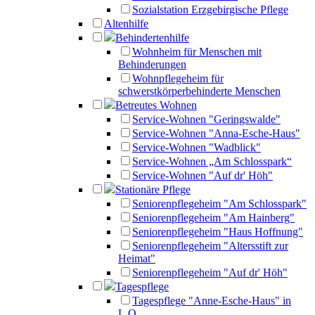
Sozialstation Erzgebirgische Pflege
Altenhilfe
Behindertenhilfe
Wohnheim für Menschen mit
Behinderungen
Wohnpflegeheim für
schwerstkörperbehinderte Menschen
Betreutes Wohnen
Service-Wohnen "Geringswalde"
Service-Wohnen "Anna-Esche-Haus"
Service-Wohnen "Wadblick"
Service-Wohnen „Am Schlosspark“
Service-Wohnen "Auf dr' Höh"
Stationäre Pflege
Seniorenpflegeheim "Am Schlosspark"
Seniorenpflegeheim "Am Hainberg"
Seniorenpflegeheim "Haus Hoffnung"
Seniorenpflegeheim "Altersstift zur
Heimat"
Seniorenpflegeheim "Auf dr' Höh"
Tagespflege
Tagespflege "Anne-Esche-Haus" in
L.O.