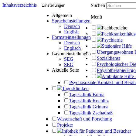
Inhaltsverzeichnis
Suchen
Einstellungen
Allgemein
Menü
Spracheinstellungen
Deutsch
Fachbereiche
English
Fachkrankenhäus
Formateinstellungen
Psychiatrie
Deutsch
Stationäre Hilfe
Englisch
Übergangswohnen 
Layouteinstellungen
Sozialdienst
SEG
Psychologischer Die
SEG
Aktuelle Seite
Physiotherapie/Ergo
Ambulante Hilfe 
Psychosoziale Kontakt- und Beratu
Tageskliniken
Tagesklinik Borna
Tagesklinik Rochlitz
Tagesklinik Grimma
Tagesklinik Zschadraß
Wissenschaft und Forschung
Projekte
Infothek für Patienten und Besucher