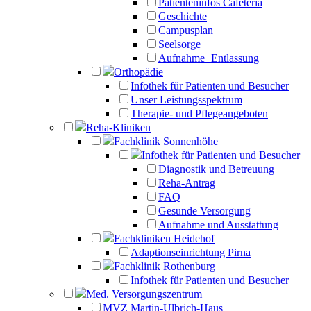
Patienteninfos Cafeteria
Geschichte
Campusplan
Seelsorge
Aufnahme+Entlassung
Orthopädie
Infothek für Patienten und Besucher
Unser Leistungsspektrum
Therapie- und Pflegeangeboten
Reha-Kliniken
Fachklinik Sonnenhöhe
Infothek für Patienten und Besucher
Diagnostik und Betreuung
Reha-Antrag
FAQ
Gesunde Versorgung
Aufnahme und Ausstattung
Fachkliniken Heidehof
Adaptionseinrichtung Pirna
Fachklinik Rothenburg
Infothek für Patienten und Besucher
Med. Versorgungszentrum
MVZ Martin-Ulbrich-Haus