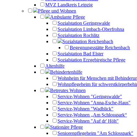
MVZ Landkreis Leipzig
Pflege und Wohnen
Ambulante Pflege
Sozialstation Geringswalde
Sozialstation Limbach-Oberfrohna
Sozialstation Rochlitz
Sozialstation Reichenbach
Begegnungsstätte Reichenbach
Sozialstation Bad Elster
Sozialstation Erzgebirgische Pflege
Altenhilfe
Behindertenhilfe
Wohnheim für Menschen mit Behinderu
Wohnpflegeheim für schwerstkörperbehi
Betreutes Wohnen
Service-Wohnen "Geringswalde"
Service-Wohnen "Anna-Esche-Haus"
Service-Wohnen "Wadblick"
Service-Wohnen „Am Schlosspark“
Service-Wohnen "Auf dr' Höh"
Stationäre Pflege
Seniorenpflegeheim "Am Schlosspark"