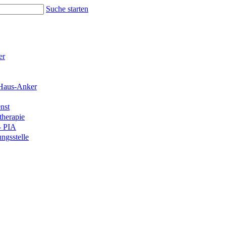
Suche starten
er
Haus-Anker
nst
therapie
- PIA
ngsstelle