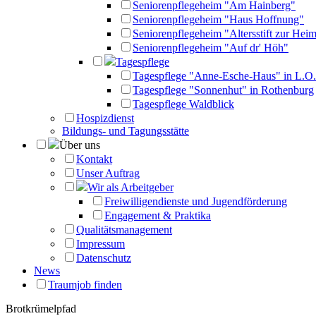
Seniorenpflegeheim "Am Hainberg"
Seniorenpflegeheim "Haus Hoffnung"
Seniorenpflegeheim "Altersstift zur Heim
Seniorenpflegeheim "Auf dr' Höh"
Tagespflege
Tagespflege "Anne-Esche-Haus" in L.O.
Tagespflege "Sonnenhut" in Rothenburg
Tagespflege Waldblick
Hospizdienst
Bildungs- und Tagungsstätte
Über uns
Kontakt
Unser Auftrag
Wir als Arbeitgeber
Freiwilligendienste und Jugendförderung
Engagement & Praktika
Qualitätsmanagement
Impressum
Datenschutz
News
Traumjob finden
Brotkrümelpfad