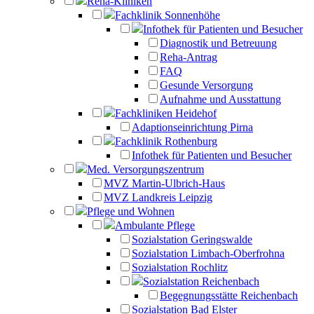
Reha-Kliniken
Fachklinik Sonnenhöhe
Infothek für Patienten und Besucher
Diagnostik und Betreuung
Reha-Antrag
FAQ
Gesunde Versorgung
Aufnahme und Ausstattung
Fachkliniken Heidehof
Adaptionseinrichtung Pirna
Fachklinik Rothenburg
Infothek für Patienten und Besucher
Med. Versorgungszentrum
MVZ Martin-Ulbrich-Haus
MVZ Landkreis Leipzig
Pflege und Wohnen
Ambulante Pflege
Sozialstation Geringswalde
Sozialstation Limbach-Oberfrohna
Sozialstation Rochlitz
Sozialstation Reichenbach
Begegnungsstätte Reichenbach
Sozialstation Bad Elster