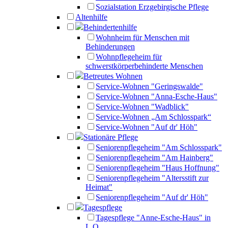
Sozialstation Erzgebirgische Pflege
Altenhilfe
Behindertenhilfe
Wohnheim für Menschen mit
Behinderungen
Wohnpflegeheim für
schwerstkörperbehinderte Menschen
Betreutes Wohnen
Service-Wohnen "Geringswalde"
Service-Wohnen "Anna-Esche-Haus"
Service-Wohnen "Wadblick"
Service-Wohnen „Am Schlosspark“
Service-Wohnen "Auf dr' Höh"
Stationäre Pflege
Seniorenpflegeheim "Am Schlosspark"
Seniorenpflegeheim "Am Hainberg"
Seniorenpflegeheim "Haus Hoffnung"
Seniorenpflegeheim "Altersstift zur
Heimat"
Seniorenpflegeheim "Auf dr' Höh"
Tagespflege
Tagespflege "Anne-Esche-Haus" in
L.O.