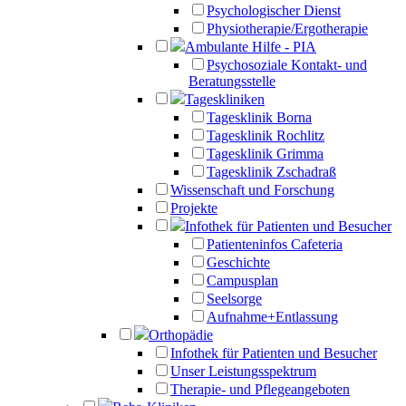
Psychologischer Dienst
Physiotherapie/Ergotherapie
Ambulante Hilfe - PIA
Psychosoziale Kontakt- und
Beratungsstelle
Tageskliniken
Tagesklinik Borna
Tagesklinik Rochlitz
Tagesklinik Grimma
Tagesklinik Zschadraß
Wissenschaft und Forschung
Projekte
Infothek für Patienten und Besucher
Patienteninfos Cafeteria
Geschichte
Campusplan
Seelsorge
Aufnahme+Entlassung
Orthopädie
Infothek für Patienten und Besucher
Unser Leistungsspektrum
Therapie- und Pflegeangeboten