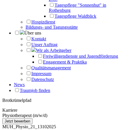
Tagespflege "Sonnenhut" in
Rothenburg
Tagespflege Waldblick
Hospizdienst
Bildungs- und Tagungsstätte
Über uns
Kontakt
Unser Auftrag
Wir als Arbeitgeber
Freiwilligendienste und Jugendförderung
Engagement & Praktika
Qualitätsmanagement
Impressum
Datenschutz
News
Traumjob finden
Brotkrümelpfad
Karriere
Physiotherapeut (m/w/d)
MUH_Physio_21_13102025