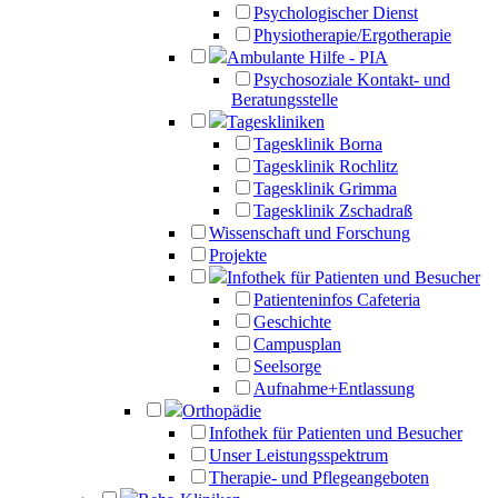
Psychologischer Dienst
Physiotherapie/Ergotherapie
Ambulante Hilfe - PIA
Psychosoziale Kontakt- und
Beratungsstelle
Tageskliniken
Tagesklinik Borna
Tagesklinik Rochlitz
Tagesklinik Grimma
Tagesklinik Zschadraß
Wissenschaft und Forschung
Projekte
Infothek für Patienten und Besucher
Patienteninfos Cafeteria
Geschichte
Campusplan
Seelsorge
Aufnahme+Entlassung
Orthopädie
Infothek für Patienten und Besucher
Unser Leistungsspektrum
Therapie- und Pflegeangeboten