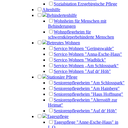
Sozialstation Erzgebirgische Pflege
Altenhilfe
Behindertenhilfe
Wohnheim für Menschen mit
Behinderungen
Wohnpflegeheim für
schwerstkörperbehinderte Menschen
Betreutes Wohnen
Service-Wohnen "Geringswalde"
Service-Wohnen "Anna-Esche-Haus"
Service-Wohnen "Wadblick"
Service-Wohnen „Am Schlosspark“
Service-Wohnen "Auf dr' Höh"
Stationäre Pflege
Seniorenpflegeheim "Am Schlosspark"
Seniorenpflegeheim "Am Hainberg"
Seniorenpflegeheim "Haus Hoffnung"
Seniorenpflegeheim "Altersstift zur
Heimat"
Seniorenpflegeheim "Auf dr' Höh"
Tagespflege
Tagespflege "Anne-Esche-Haus" in
L.O.