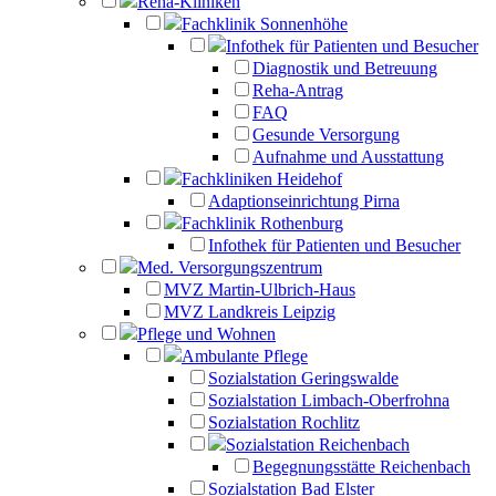
Reha-Kliniken
Fachklinik Sonnenhöhe
Infothek für Patienten und Besucher
Diagnostik und Betreuung
Reha-Antrag
FAQ
Gesunde Versorgung
Aufnahme und Ausstattung
Fachkliniken Heidehof
Adaptionseinrichtung Pirna
Fachklinik Rothenburg
Infothek für Patienten und Besucher
Med. Versorgungszentrum
MVZ Martin-Ulbrich-Haus
MVZ Landkreis Leipzig
Pflege und Wohnen
Ambulante Pflege
Sozialstation Geringswalde
Sozialstation Limbach-Oberfrohna
Sozialstation Rochlitz
Sozialstation Reichenbach
Begegnungsstätte Reichenbach
Sozialstation Bad Elster