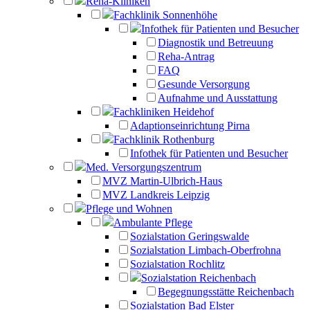
Reha-Kliniken
Fachklinik Sonnenhöhe
Infothek für Patienten und Besucher
Diagnostik und Betreuung
Reha-Antrag
FAQ
Gesunde Versorgung
Aufnahme und Ausstattung
Fachkliniken Heidehof
Adaptionseinrichtung Pirna
Fachklinik Rothenburg
Infothek für Patienten und Besucher
Med. Versorgungszentrum
MVZ Martin-Ulbrich-Haus
MVZ Landkreis Leipzig
Pflege und Wohnen
Ambulante Pflege
Sozialstation Geringswalde
Sozialstation Limbach-Oberfrohna
Sozialstation Rochlitz
Sozialstation Reichenbach
Begegnungsstätte Reichenbach
Sozialstation Bad Elster