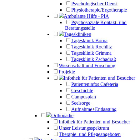
Psychologischer Dienst
Physiotherapie/Ergotherapie
Ambulante Hilfe - PIA
Psychosoziale Kontakt- und
Beratungsstelle
Tageskliniken
Tagesklinik Borna
Tagesklinik Rochlitz
Tagesklinik Grimma
Tagesklinik Zschadraß
Wissenschaft und Forschung
Projekte
Infothek für Patienten und Besucher
Patienteninfos Cafeteria
Geschichte
Campusplan
Seelsorge
Aufnahme+Entlassung
Orthopädie
Infothek für Patienten und Besucher
Unser Leistungsspektrum
Therapie- und Pflegeangeboten