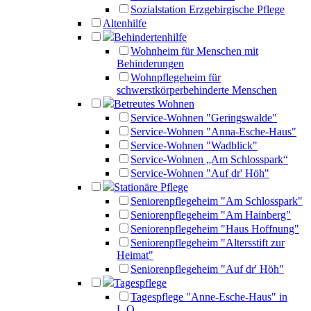
Sozialstation Erzgebirgische Pflege
Altenhilfe
Behindertenhilfe
Wohnheim für Menschen mit
Behinderungen
Wohnpflegeheim für
schwerstkörperbehinderte Menschen
Betreutes Wohnen
Service-Wohnen "Geringswalde"
Service-Wohnen "Anna-Esche-Haus"
Service-Wohnen "Wadblick"
Service-Wohnen „Am Schlosspark“
Service-Wohnen "Auf dr' Höh"
Stationäre Pflege
Seniorenpflegeheim "Am Schlosspark"
Seniorenpflegeheim "Am Hainberg"
Seniorenpflegeheim "Haus Hoffnung"
Seniorenpflegeheim "Altersstift zur
Heimat"
Seniorenpflegeheim "Auf dr' Höh"
Tagespflege
Tagespflege "Anne-Esche-Haus" in
L.O.