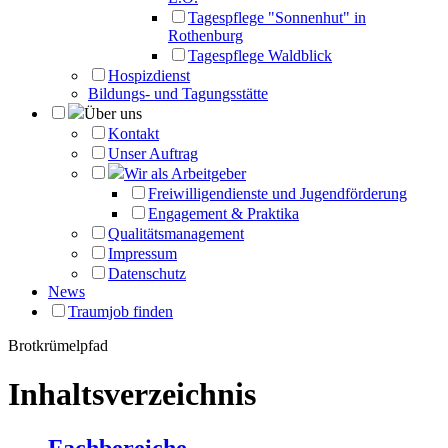
Tagespflege "Sonnenhut" in
Rothenburg
Tagespflege Waldblick
Hospizdienst
Bildungs- und Tagungsstätte
Über uns
Kontakt
Unser Auftrag
Wir als Arbeitgeber
Freiwilligendienste und Jugendförderung
Engagement & Praktika
Qualitätsmanagement
Impressum
Datenschutz
News
Traumjob finden
Brotkrümelpfad
Inhaltsverzeichnis
Fachbereiche