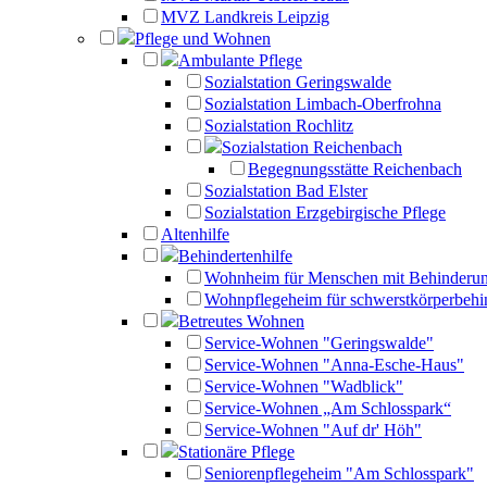
MVZ Landkreis Leipzig
Pflege und Wohnen
Ambulante Pflege
Sozialstation Geringswalde
Sozialstation Limbach-Oberfrohna
Sozialstation Rochlitz
Sozialstation Reichenbach
Begegnungsstätte Reichenbach
Sozialstation Bad Elster
Sozialstation Erzgebirgische Pflege
Altenhilfe
Behindertenhilfe
Wohnheim für Menschen mit Behinderu
Wohnpflegeheim für schwerstkörperbehi
Betreutes Wohnen
Service-Wohnen "Geringswalde"
Service-Wohnen "Anna-Esche-Haus"
Service-Wohnen "Wadblick"
Service-Wohnen „Am Schlosspark“
Service-Wohnen "Auf dr' Höh"
Stationäre Pflege
Seniorenpflegeheim "Am Schlosspark"