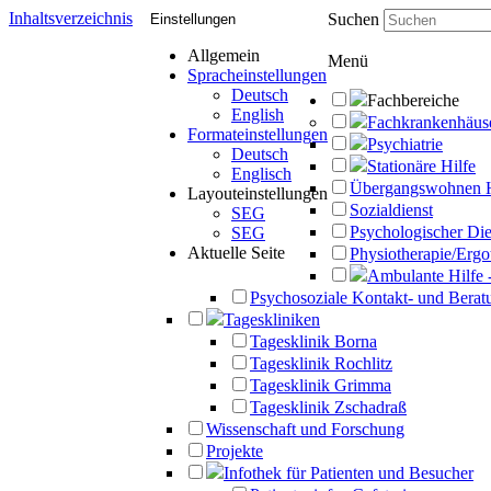
Inhaltsverzeichnis
Suchen
Einstellungen
Allgemein
Menü
Spracheinstellungen
Deutsch
Fachbereiche
English
Fachkrankenhäus
Formateinstellungen
Psychiatrie
Deutsch
Stationäre Hilfe
Englisch
Übergangswohnen 
Layouteinstellungen
Sozialdienst
SEG
Psychologischer Die
SEG
Aktuelle Seite
Physiotherapie/Ergo
Ambulante Hilfe 
Psychosoziale Kontakt- und Beratu
Tageskliniken
Tagesklinik Borna
Tagesklinik Rochlitz
Tagesklinik Grimma
Tagesklinik Zschadraß
Wissenschaft und Forschung
Projekte
Infothek für Patienten und Besucher