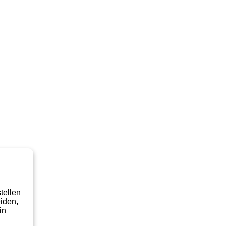
tellen
iden,
in