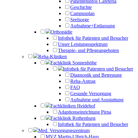
Patienteninfos Cafeteria
Geschichte
Campusplan
Seelsorge
Aufnahme+Entlassung
Orthopädie
Infothek für Patienten und Besucher
Unser Leistungsspektrum
Therapie- und Pflegeangeboten
Reha-Kliniken
Fachklinik Sonnenhöhe
Infothek für Patienten und Besucher
Diagnostik und Betreuung
Reha-Antrag
FAQ
Gesunde Versorgung
Aufnahme und Ausstattung
Fachkliniken Heidehof
Adaptionseinrichtung Pirna
Fachklinik Rothenburg
Infothek für Patienten und Besucher
Med. Versorgungszentrum
MVZ Martin-Ulbrich-Haus