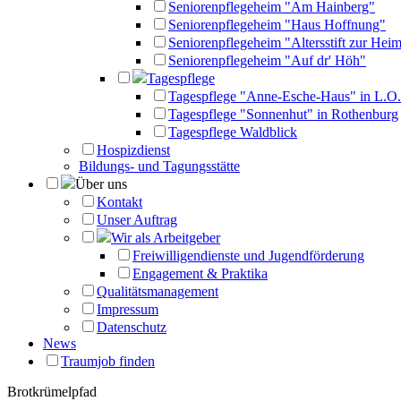
Seniorenpflegeheim "Am Hainberg"
Seniorenpflegeheim "Haus Hoffnung"
Seniorenpflegeheim "Altersstift zur Heim
Seniorenpflegeheim "Auf dr' Höh"
Tagespflege
Tagespflege "Anne-Esche-Haus" in L.O.
Tagespflege "Sonnenhut" in Rothenburg
Tagespflege Waldblick
Hospizdienst
Bildungs- und Tagungsstätte
Über uns
Kontakt
Unser Auftrag
Wir als Arbeitgeber
Freiwilligendienste und Jugendförderung
Engagement & Praktika
Qualitätsmanagement
Impressum
Datenschutz
News
Traumjob finden
Brotkrümelpfad