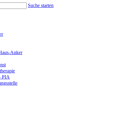
Suche starten
er
Haus-Anker
nst
therapie
- PIA
ngsstelle