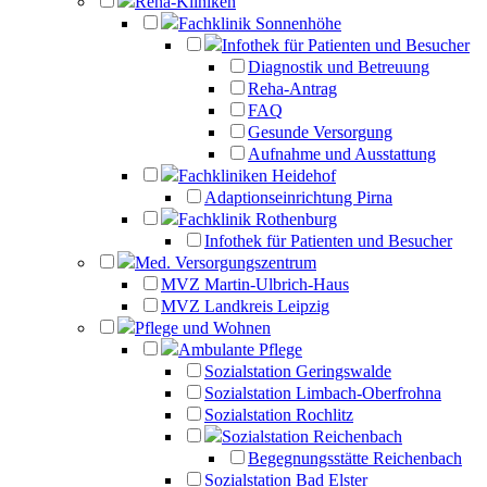
Reha-Kliniken
Fachklinik Sonnenhöhe
Infothek für Patienten und Besucher
Diagnostik und Betreuung
Reha-Antrag
FAQ
Gesunde Versorgung
Aufnahme und Ausstattung
Fachkliniken Heidehof
Adaptionseinrichtung Pirna
Fachklinik Rothenburg
Infothek für Patienten und Besucher
Med. Versorgungszentrum
MVZ Martin-Ulbrich-Haus
MVZ Landkreis Leipzig
Pflege und Wohnen
Ambulante Pflege
Sozialstation Geringswalde
Sozialstation Limbach-Oberfrohna
Sozialstation Rochlitz
Sozialstation Reichenbach
Begegnungsstätte Reichenbach
Sozialstation Bad Elster