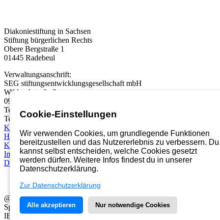
Diakoniestiftung in Sachsen
Stiftung bürgerlichen Rechts
Obere Bergstraße 1
01445 Radebeul
Verwaltungsanschrift:
SEG stiftungsentwicklungsgesellschaft mbH
Wildparkstraße 3
09247 Chemnitz
Telefon:
03722 46937 0
Cookie-Einstellungen
Telefax: 03722 49937 99
Karriereportal
Wir verwenden Cookies, um grundlegende Funktionen
Hinweisgebersystem
bereitzustellen und das Nutzererlebnis zu verbessern. Du
Kontakt
kannst selbst entscheiden, welche Cookies gesetzt
Impressum
werden dürfen. Weitere Infos findest du in unserer
Datenschutz
Datenschutzerklärung.
Zur Datenschutzerklärung
@2026 Diakoniestiftung in Sachsen
Alle akzeptieren
Nur notwendige Cookies
Spendenkonto der Diakoniestiftung in Sachsen
IBAN: DE41 8602 0500 0003 6550 02