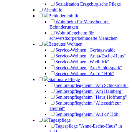
Sozialstation Erzgebirgische Pflege
Altenhilfe
Behindertenhilfe
Wohnheim für Menschen mit
Behinderungen
Wohnpflegeheim für
schwerstkörperbehinderte Menschen
Betreutes Wohnen
Service-Wohnen "Geringswalde"
Service-Wohnen "Anna-Esche-Haus"
Service-Wohnen "Wadblick"
Service-Wohnen „Am Schlosspark“
Service-Wohnen "Auf dr' Höh"
Stationäre Pflege
Seniorenpflegeheim "Am Schlosspark"
Seniorenpflegeheim "Am Hainberg"
Seniorenpflegeheim "Haus Hoffnung"
Seniorenpflegeheim "Altersstift zur
Heimat"
Seniorenpflegeheim "Auf dr' Höh"
Tagespflege
Tagespflege "Anne-Esche-Haus" in
L.O.