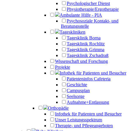
Psychologischer Dienst
Physiotherapie/Ergotherapie
Ambulante Hilfe - PIA
Psychosoziale Kontakt- und
Beratungsstelle
Tageskliniken
Tagesklinik Borna
Tagesklinik Rochlitz
Tagesklinik Grimma
Tagesklinik Zschadraß
Wissenschaft und Forschung
Projekte
Infothek für Patienten und Besucher
Patienteninfos Cafeteria
Geschichte
Campusplan
Seelsorge
Aufnahme+Entlassung
Orthopädie
Infothek für Patienten und Besucher
Unser Leistungsspektrum
Therapie- und Pflegeangeboten