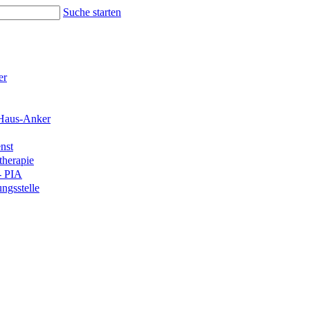
Suche starten
er
Haus-Anker
nst
therapie
- PIA
ngsstelle