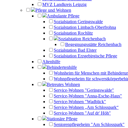
MVZ Landkreis Leipzig
Pflege und Wohnen
Ambulante Pflege
Sozialstation Geringswalde
Sozialstation Limbach-Oberfrohna
Sozialstation Rochlitz
Sozialstation Reichenbach
Begegnungsstätte Reichenbach
Sozialstation Bad Elster
Sozialstation Erzgebirgische Pflege
Altenhilfe
Behindertenhilfe
Wohnheim für Menschen mit Behinderu
Wohnpflegeheim für schwerstkörperbehi
Betreutes Wohnen
Service-Wohnen "Geringswalde"
Service-Wohnen "Anna-Esche-Haus"
Service-Wohnen "Wadblick"
Service-Wohnen „Am Schlosspark“
Service-Wohnen "Auf dr' Höh"
Stationäre Pflege
Seniorenpflegeheim "Am Schlosspark"