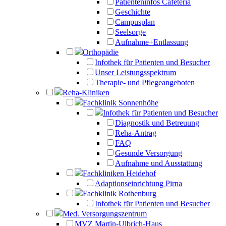
Patienteninfos Cafeteria
Geschichte
Campusplan
Seelsorge
Aufnahme+Entlassung
Orthopädie
Infothek für Patienten und Besucher
Unser Leistungsspektrum
Therapie- und Pflegeangeboten
Reha-Kliniken
Fachklinik Sonnenhöhe
Infothek für Patienten und Besucher
Diagnostik und Betreuung
Reha-Antrag
FAQ
Gesunde Versorgung
Aufnahme und Ausstattung
Fachkliniken Heidehof
Adaptionseinrichtung Pirna
Fachklinik Rothenburg
Infothek für Patienten und Besucher
Med. Versorgungszentrum
MVZ Martin-Ulbrich-Haus