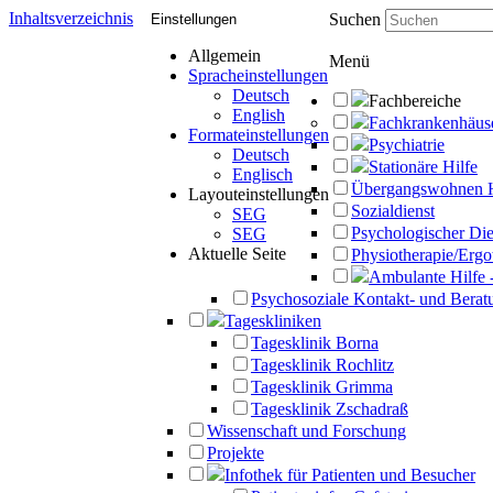
Inhaltsverzeichnis
Suchen
Einstellungen
Allgemein
Menü
Spracheinstellungen
Deutsch
Fachbereiche
English
Fachkrankenhäus
Formateinstellungen
Psychiatrie
Deutsch
Stationäre Hilfe
Englisch
Übergangswohnen 
Layouteinstellungen
Sozialdienst
SEG
Psychologischer Die
SEG
Aktuelle Seite
Physiotherapie/Ergo
Ambulante Hilfe 
Psychosoziale Kontakt- und Beratu
Tageskliniken
Tagesklinik Borna
Tagesklinik Rochlitz
Tagesklinik Grimma
Tagesklinik Zschadraß
Wissenschaft und Forschung
Projekte
Infothek für Patienten und Besucher