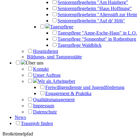
Seniorenpflegeheim "Am Hainberg"
Seniorenpflegeheim "Haus Hoffnung"
Seniorenpflegeheim "Altersstift zur Heim
Seniorenpflegeheim "Auf dr' Höh"
Tagespflege
Tagespflege "Anne-Esche-Haus" in L.O.
Tagespflege "Sonnenhut" in Rothenburg
Tagespflege Waldblick
Hospizdienst
Bildungs- und Tagungsstätte
Über uns
Kontakt
Unser Auftrag
Wir als Arbeitgeber
Freiwilligendienste und Jugendförderung
Engagement & Praktika
Qualitätsmanagement
Impressum
Datenschutz
News
Traumjob finden
Brotkrümelpfad